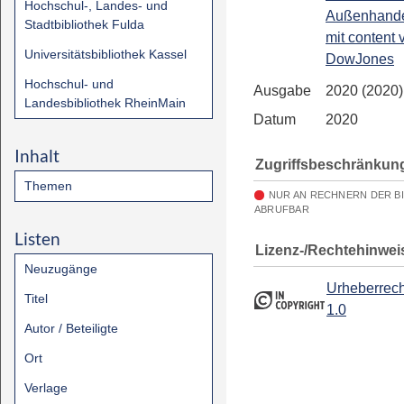
Hochschul-, Landes- und
Außenhandel
Stadtbibliothek Fulda
mit content 
Universitätsbibliothek Kassel
DowJones
Hochschul- und
Ausgabe
2020 (2020)
Landesbibliothek RheinMain
Datum
2020
Inhalt
Zugriffsbeschränkun
Themen
NUR AN RECHNERN DER B
ABRUFBAR
Listen
Lizenz-/Rechtehinwei
Neuzugänge
Urheberrech
Titel
1.0
Autor / Beteiligte
Ort
Verlage