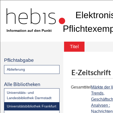
Elektron
Pflichtexem
Information auf den Punkt
Titel
Pflichtabgabe
Ablieferung
E-Zeitschrift
Alle Bibliotheken
Gesamttitel
Märkte der W
Universitäts- und
Trends,
Landesbibliothek Darmstadt
Geschäftsc
Analysen :
Universitätsbibliothek Frankfurt
Nachrichten 