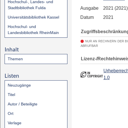
Hochschul-, Landes- und
Stadtbibliothek Fulda
Ausgabe
2021 (2021)
Universitätsbibliothek Kassel
Datum
2021
Hochschul- und
Zugriffsbeschränkun
Landesbibliothek RheinMain
NUR AN RECHNERN DER B
ABRUFBAR
Inhalt
Lizenz-/Rechtehinwei
Themen
Urheberrech
Listen
1.0
Neuzugänge
Titel
Autor / Beteiligte
Ort
Verlage