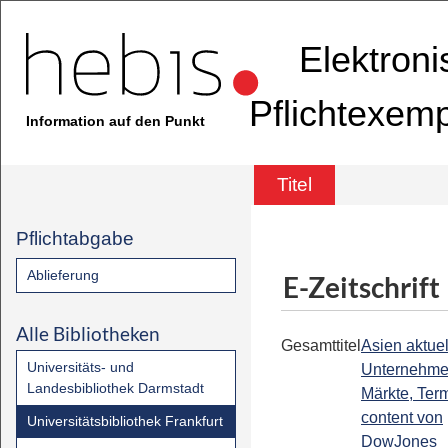
Elektron
Pflichtexem
Information auf den Punkt
Titel
Pflichtabgabe
Ablieferung
E-Zeitschrift
Alle Bibliotheken
Gesamttitel
Asien aktuell
Universitäts- und
Unternehme
Landesbibliothek Darmstadt
Märkte, Term
content von
Universitätsbibliothek Frankfurt
DowJones