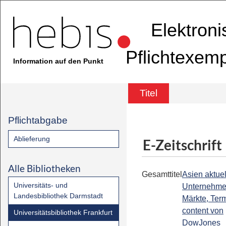
Elektron
Pflichtexem
Information auf den Punkt
Titel
Pflichtabgabe
Ablieferung
E-Zeitschrift
Alle Bibliotheken
Gesamttitel
Asien aktuell
Universitäts- und
Unternehme
Landesbibliothek Darmstadt
Märkte, Term
content von
Universitätsbibliothek Frankfurt
DowJones