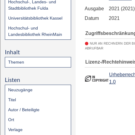
Hochschul-, Landes- und
Stadtbibliothek Fulda
Ausgabe
2021 (2021)
Universitätsbibliothek Kassel
Datum
2021
Hochschul- und
Zugriffsbeschränkun
Landesbibliothek RheinMain
NUR AN RECHNERN DER B
ABRUFBAR
Inhalt
Lizenz-/Rechtehinwei
Themen
Urheberrech
Listen
1.0
Neuzugänge
Titel
Autor / Beteiligte
Ort
Verlage