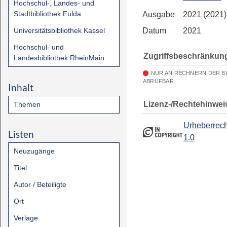
Hochschul-, Landes- und
Stadtbibliothek Fulda
Ausgabe
2021 (2021)
Universitätsbibliothek Kassel
Datum
2021
Hochschul- und
Zugriffsbeschränkun
Landesbibliothek RheinMain
NUR AN RECHNERN DER B
ABRUFBAR
Inhalt
Lizenz-/Rechtehinwei
Themen
Urheberrech
Listen
1.0
Neuzugänge
Titel
Autor / Beteiligte
Ort
Verlage