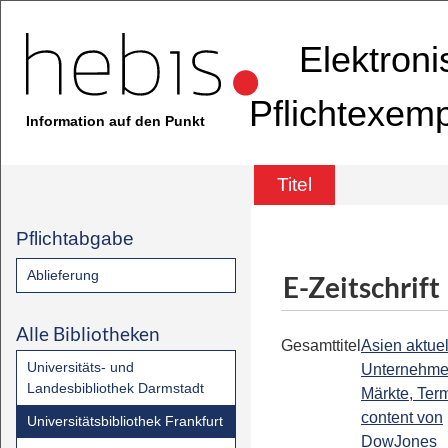
Elektron
Pflichtexem
Information auf den Punkt
Titel
Pflichtabgabe
Ablieferung
E-Zeitschrift
Alle Bibliotheken
Gesamttitel
Asien aktuell
Universitäts- und
Unternehme
Landesbibliothek Darmstadt
Märkte, Term
content von
Universitätsbibliothek Frankfurt
DowJones