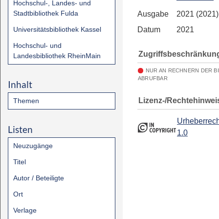
Hochschul-, Landes- und
Stadtbibliothek Fulda
Ausgabe
2021 (2021)
Universitätsbibliothek Kassel
Datum
2021
Hochschul- und
Zugriffsbeschränkun
Landesbibliothek RheinMain
NUR AN RECHNERN DER B
ABRUFBAR
Inhalt
Lizenz-/Rechtehinwei
Themen
Urheberrech
Listen
1.0
Neuzugänge
Titel
Autor / Beteiligte
Ort
Verlage