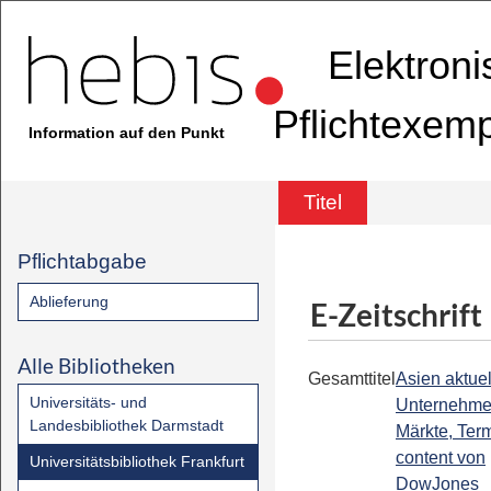
Elektron
Pflichtexem
Information auf den Punkt
Titel
Pflichtabgabe
Ablieferung
E-Zeitschrift
Alle Bibliotheken
Gesamttitel
Asien aktuell
Universitäts- und
Unternehme
Landesbibliothek Darmstadt
Märkte, Term
content von
Universitätsbibliothek Frankfurt
DowJones