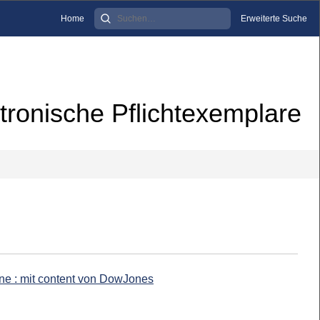
Home
Erweiterte Suche
tronische Pflichtexemplare
ine : mit content von DowJones