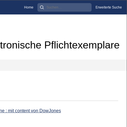
Home
Erweiterte Suche
tronische Pflichtexemplare
ine : mit content von DowJones