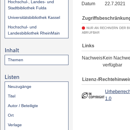
Hochschul-, Landes- und
Datum
22.7.2021
Stadtbibliothek Fulda
Universitätsbibliothek Kassel
Zugriffsbeschränkun
Hochschul- und
NUR AN RECHNERN DER B
Landesbibliothek RheinMain
ABRUFBAR
Links
Inhalt
Nachweis
Kein Nachwe
Themen
verfügbar
Listen
Lizenz-/Rechtehinwei
Neuzugänge
Urheberrech
Titel
1.0
Autor / Beteiligte
Ort
Verlage