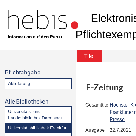
Elektron
Pflichtexem
Information auf den Punkt
Titel
Pflichtabgabe
Ablieferung
E-Zeitung
Alle Bibliotheken
Gesamttitel
Höchster Kre
Universitäts- und
Frankfurter
Landesbibliothek Darmstadt
Presse
Universitätsbibliothek Frankfurt
Ausgabe
22.7.2021