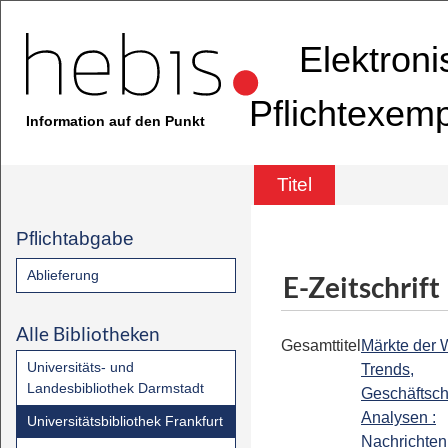
Elektron
Pflichtexem
Information auf den Punkt
Titel
Pflichtabgabe
Ablieferung
E-Zeitschrift
Alle Bibliotheken
Gesamttitel
Märkte der W
Universitäts- und
Trends,
Landesbibliothek Darmstadt
Geschäftsc
Analysen :
Universitätsbibliothek Frankfurt
Nachrichten 