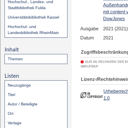
Hochschul-, Landes- und
Außenhandel
Stadtbibliothek Fulda
mit content 
Universitätsbibliothek Kassel
DowJones
Hochschul- und
Ausgabe
2021 (2021)
Landesbibliothek RheinMain
Datum
2021
Inhalt
Zugriffsbeschränkun
Themen
NUR AN RECHNERN DER B
ABRUFBAR
Listen
Lizenz-/Rechtehinwei
Neuzugänge
Urheberrech
Titel
1.0
Autor / Beteiligte
Ort
Verlage