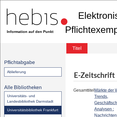
Elektron
Pflichtexem
Information auf den Punkt
Titel
Pflichtabgabe
Ablieferung
E-Zeitschrift
Alle Bibliotheken
Gesamttitel
Märkte der W
Universitäts- und
Trends,
Landesbibliothek Darmstadt
Geschäftsc
Analysen :
Universitätsbibliothek Frankfurt
Nachrichten 