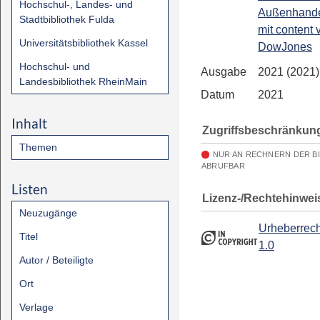
Hochschul-, Landes- und
Außenhandel
Stadtbibliothek Fulda
mit content 
Universitätsbibliothek Kassel
DowJones
Hochschul- und
Ausgabe
2021 (2021)
Landesbibliothek RheinMain
Datum
2021
Inhalt
Zugriffsbeschränkun
Themen
NUR AN RECHNERN DER B
ABRUFBAR
Listen
Lizenz-/Rechtehinwei
Neuzugänge
Urheberrech
Titel
1.0
Autor / Beteiligte
Ort
Verlage