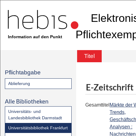
Elektron
Pflichtexem
Information auf den Punkt
Titel
Pflichtabgabe
Ablieferung
E-Zeitschrift
Alle Bibliotheken
Gesamttitel
Märkte der W
Universitäts- und
Trends,
Landesbibliothek Darmstadt
Geschäftsc
Analysen :
Universitätsbibliothek Frankfurt
Nachrichten 