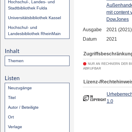
Hochschul-, Landes- und
Außenhandel
Stadtbibliothek Fulda
mit content 
Universitätsbibliothek Kassel
DowJones
Hochschul- und
Ausgabe
2021 (2021)
Landesbibliothek RheinMain
Datum
2021
Inhalt
Zugriffsbeschränkun
Themen
NUR AN RECHNERN DER B
ABRUFBAR
Listen
Lizenz-/Rechtehinwei
Neuzugänge
Urheberrech
Titel
1.0
Autor / Beteiligte
Ort
Verlage