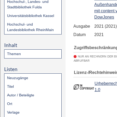
Hochschul-, Landes- und
Außenhandel
Stadtbibliothek Fulda
mit content 
Universitätsbibliothek Kassel
DowJones
Hochschul- und
Ausgabe
2021 (2021)
Landesbibliothek RheinMain
Datum
2021
Inhalt
Zugriffsbeschränkun
Themen
NUR AN RECHNERN DER B
ABRUFBAR
Listen
Lizenz-/Rechtehinwei
Neuzugänge
Urheberrech
Titel
1.0
Autor / Beteiligte
Ort
Verlage