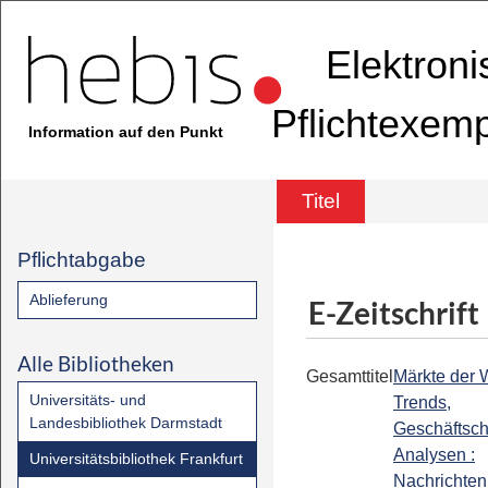
Elektron
Pflichtexem
Information auf den Punkt
Titel
Pflichtabgabe
Ablieferung
E-Zeitschrift
Alle Bibliotheken
Gesamttitel
Märkte der W
Universitäts- und
Trends,
Landesbibliothek Darmstadt
Geschäftsc
Analysen :
Universitätsbibliothek Frankfurt
Nachrichten 