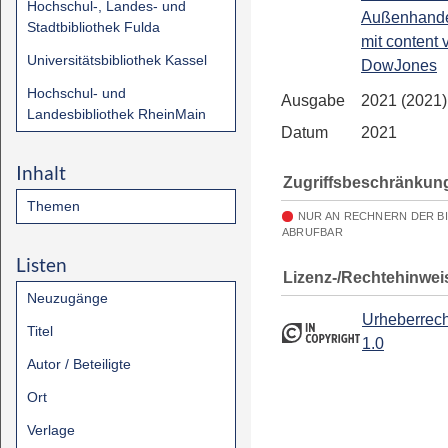
Hochschul-, Landes- und
Außenhandel
Stadtbibliothek Fulda
mit content 
Universitätsbibliothek Kassel
DowJones
Hochschul- und
Ausgabe
2021 (2021)
Landesbibliothek RheinMain
Datum
2021
Inhalt
Zugriffsbeschränkun
Themen
NUR AN RECHNERN DER B
ABRUFBAR
Listen
Lizenz-/Rechtehinwei
Neuzugänge
Urheberrech
Titel
1.0
Autor / Beteiligte
Ort
Verlage