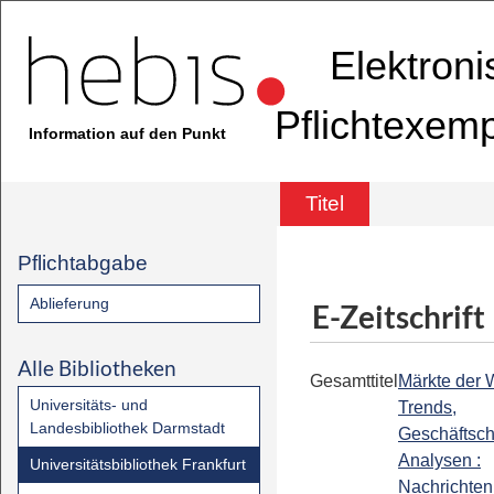
Elektron
Pflichtexem
Information auf den Punkt
Titel
Pflichtabgabe
Ablieferung
E-Zeitschrift
Alle Bibliotheken
Gesamttitel
Märkte der W
Universitäts- und
Trends,
Landesbibliothek Darmstadt
Geschäftsc
Analysen :
Universitätsbibliothek Frankfurt
Nachrichten 