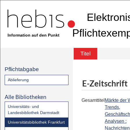
Elektron
Pflichtexem
Information auf den Punkt
Titel
Pflichtabgabe
Ablieferung
E-Zeitschrift
Alle Bibliotheken
Gesamttitel
Märkte der W
Universitäts- und
Trends,
Landesbibliothek Darmstadt
Geschäftsc
Analysen :
Universitätsbibliothek Frankfurt
Nachrichten 