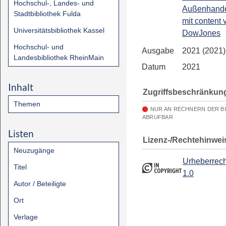
Hochschul-, Landes- und
Außenhandel
Stadtbibliothek Fulda
mit content 
Universitätsbibliothek Kassel
DowJones
Hochschul- und
Ausgabe
2021 (2021)
Landesbibliothek RheinMain
Datum
2021
Inhalt
Zugriffsbeschränkun
Themen
NUR AN RECHNERN DER B
ABRUFBAR
Listen
Lizenz-/Rechtehinwei
Neuzugänge
Urheberrech
Titel
1.0
Autor / Beteiligte
Ort
Verlage