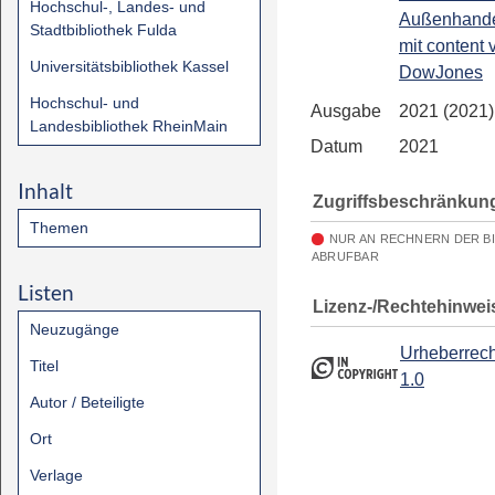
Hochschul-, Landes- und
Außenhandel
Stadtbibliothek Fulda
mit content 
Universitätsbibliothek Kassel
DowJones
Hochschul- und
Ausgabe
2021 (2021)
Landesbibliothek RheinMain
Datum
2021
Inhalt
Zugriffsbeschränkun
Themen
NUR AN RECHNERN DER B
ABRUFBAR
Listen
Lizenz-/Rechtehinwei
Neuzugänge
Urheberrech
Titel
1.0
Autor / Beteiligte
Ort
Verlage