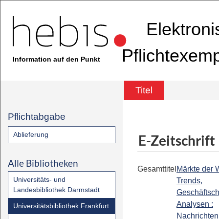
Elektron
Pflichtexem
Information auf den Punkt
Titel
Pflichtabgabe
Ablieferung
E-Zeitschrift
Alle Bibliotheken
Gesamttitel
Märkte der W
Universitäts- und
Trends,
Landesbibliothek Darmstadt
Geschäftsc
Analysen :
Universitätsbibliothek Frankfurt
Nachrichten 