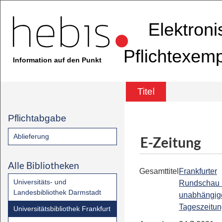
Elektron
Pflichtexem
Information auf den Punkt
Titel
Pflichtabgabe
Ablieferung
E-Zeitung
Alle Bibliotheken
Gesamttitel
Frankfurter
Universitäts- und
Rundschau 
Landesbibliothek Darmstadt
unabhängig
Tageszeitu
Universitätsbibliothek Frankfurt