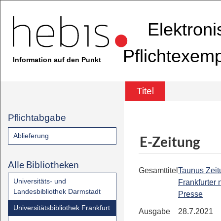
Elektron
Pflichtexem
Information auf den Punkt
Titel
Pflichtabgabe
Ablieferung
E-Zeitung
Alle Bibliotheken
Gesamttitel
Taunus Zeit
Universitäts- und
Frankfurter
Landesbibliothek Darmstadt
Presse
Universitätsbibliothek Frankfurt
Ausgabe
28.7.2021