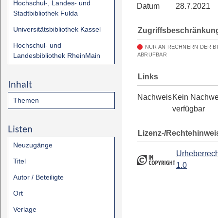
Hochschul-, Landes- und
Datum
28.7.2021
Stadtbibliothek Fulda
Universitätsbibliothek Kassel
Zugriffsbeschränkun
Hochschul- und
NUR AN RECHNERN DER B
Landesbibliothek RheinMain
ABRUFBAR
Links
Inhalt
Nachweis
Kein Nachwe
Themen
verfügbar
Listen
Lizenz-/Rechtehinwei
Neuzugänge
Urheberrech
Titel
1.0
Autor / Beteiligte
Ort
Verlage