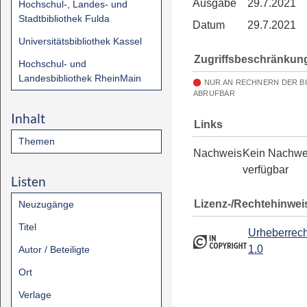
Ausgabe
29.7.2021
Hochschul-, Landes- und
Stadtbibliothek Fulda
Datum
29.7.2021
Universitätsbibliothek Kassel
Zugriffsbeschränkun
Hochschul- und
Landesbibliothek RheinMain
NUR AN RECHNERN DER B
ABRUFBAR
Inhalt
Links
Themen
Nachweis
Kein Nachwe
verfügbar
Listen
Lizenz-/Rechtehinwei
Neuzugänge
Titel
Urheberrech
1.0
Autor / Beteiligte
Ort
Verlage