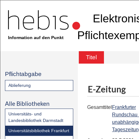
Elektron
Pflichtexem
Information auf den Punkt
Titel
Pflichtabgabe
Ablieferung
E-Zeitung
Alle Bibliotheken
Gesamttitel
Frankfurter
Universitäts- und
Rundschau 
Landesbibliothek Darmstadt
unabhängig
Tageszeitu
Universitätsbibliothek Frankfurt