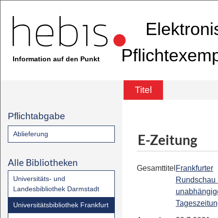
Elektron
Pflichtexem
Information auf den Punkt
Titel
Pflichtabgabe
Ablieferung
E-Zeitung
Alle Bibliotheken
Gesamttitel
Frankfurter
Universitäts- und
Rundschau 
Landesbibliothek Darmstadt
unabhängig
Tageszeitu
Universitätsbibliothek Frankfurt