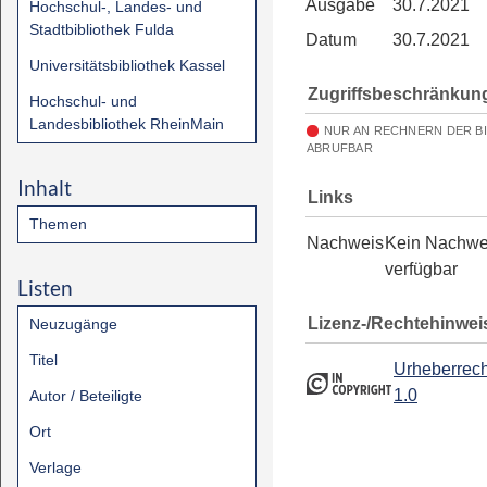
Ausgabe
30.7.2021
Hochschul-, Landes- und
Stadtbibliothek Fulda
Datum
30.7.2021
Universitätsbibliothek Kassel
Zugriffsbeschränkun
Hochschul- und
Landesbibliothek RheinMain
NUR AN RECHNERN DER B
ABRUFBAR
Inhalt
Links
Themen
Nachweis
Kein Nachwe
verfügbar
Listen
Lizenz-/Rechtehinwei
Neuzugänge
Titel
Urheberrech
1.0
Autor / Beteiligte
Ort
Verlage