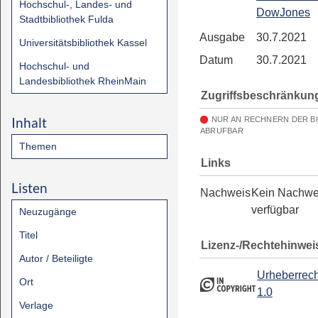
Hochschul-, Landes- und
DowJones
Stadtbibliothek Fulda
Ausgabe
30.7.2021
Universitätsbibliothek Kassel
Datum
30.7.2021
Hochschul- und
Landesbibliothek RheinMain
Zugriffsbeschränkun
Inhalt
NUR AN RECHNERN DER B
ABRUFBAR
Themen
Links
Listen
Nachweis
Kein Nachwe
verfügbar
Neuzugänge
Titel
Lizenz-/Rechtehinwei
Autor / Beteiligte
Urheberrech
Ort
1.0
Verlage