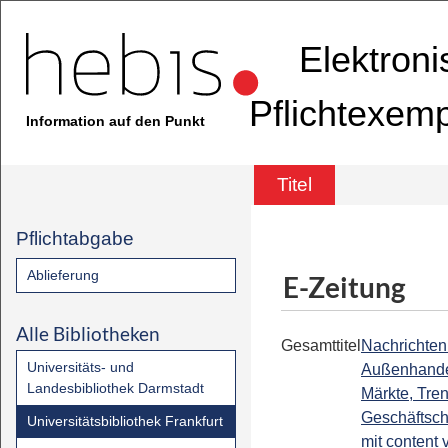
Elektron
Pflichtexem
Information auf den Punkt
Titel
Pflichtabgabe
Ablieferung
E-Zeitung
Alle Bibliotheken
Gesamttitel
Nachrichten 
Universitäts- und
Außenhandel
Landesbibliothek Darmstadt
Märkte, Tre
Geschäftsch
Universitätsbibliothek Frankfurt
mit content 