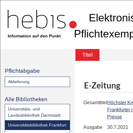
Elektron
Pflichtexem
Information auf den Punkt
Titel
Pflichtabgabe
Ablieferung
E-Zeitung
Alle Bibliotheken
Gesamttitel
Höchster Kre
Universitäts- und
Frankfurter
Landesbibliothek Darmstadt
Presse
Universitätsbibliothek Frankfurt
Ausgabe
30.7.2021