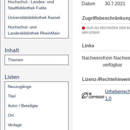
Hochschul-, Landes- und
Datum
30.7.2021
Stadtbibliothek Fulda
Universitätsbibliothek Kassel
Zugriffsbeschränkun
Hochschul- und
NUR AN RECHNERN DER B
Landesbibliothek RheinMain
ABRUFBAR
Links
Inhalt
Nachweis
Kein Nachwe
Themen
verfügbar
Listen
Lizenz-/Rechtehinwei
Neuzugänge
Urheberrech
Titel
1.0
Autor / Beteiligte
Ort
Verlage