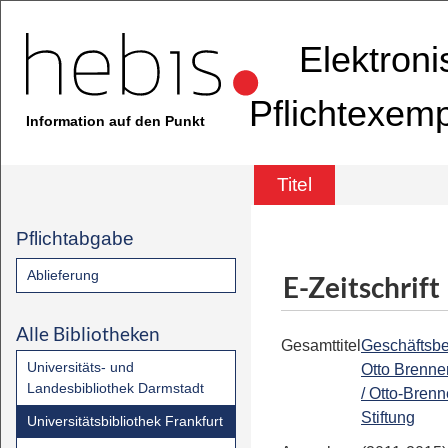
Elektron
Pflichtexem
Information auf den Punkt
Titel
Pflichtabgabe
Ablieferung
E-Zeitschrift
Alle Bibliotheken
Gesamttitel
Geschäftsbe
Universitäts- und
Otto Brenner
Landesbibliothek Darmstadt
/ Otto-Brenn
Stiftung
Universitätsbibliothek Frankfurt