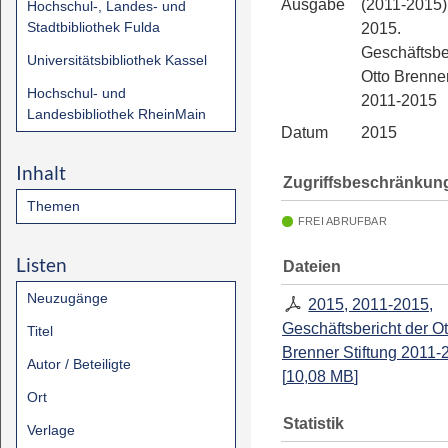
Ausgabe
(2011-2015)
Hochschul-, Landes- und
Stadtbibliothek Fulda
2015.
Geschäftsbe
Universitätsbibliothek Kassel
Otto Brenner
Hochschul- und
2011-2015
Landesbibliothek RheinMain
Datum
2015
Inhalt
Zugriffsbeschränkun
Themen
FREI ABRUFBAR
Listen
Dateien
Neuzugänge
2015, 2011-2015,
Geschäftsbericht der Ot
Titel
Brenner Stiftung 2011-
Autor / Beteiligte
[
10,08 MB
]
Ort
Statistik
Verlage