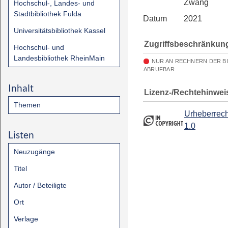
Zwang
Hochschul-, Landes- und
Stadtbibliothek Fulda
Datum
2021
Universitätsbibliothek Kassel
Zugriffsbeschränkun
Hochschul- und
Landesbibliothek RheinMain
NUR AN RECHNERN DER B
ABRUFBAR
Inhalt
Lizenz-/Rechtehinwei
Themen
Urheberrech
1.0
Listen
Neuzugänge
Titel
Autor / Beteiligte
Ort
Verlage