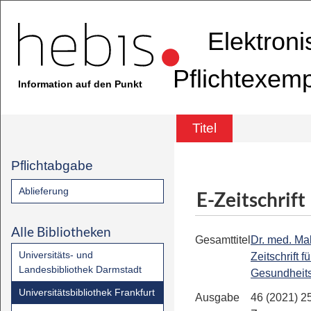
Elektron
Pflichtexem
Information auf den Punkt
Titel
Pflichtabgabe
Ablieferung
E-Zeitschrift
Alle Bibliotheken
Gesamttitel
Dr. med. Ma
Universitäts- und
Zeitschrift fü
Landesbibliothek Darmstadt
Gesundheit
Universitätsbibliothek Frankfurt
Ausgabe
46 (2021) 2