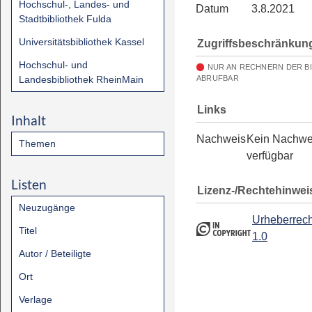
Hochschul-, Landes- und
Datum
3.8.2021
Stadtbibliothek Fulda
Universitätsbibliothek Kassel
Zugriffsbeschränkun
Hochschul- und
NUR AN RECHNERN DER B
Landesbibliothek RheinMain
ABRUFBAR
Links
Inhalt
Nachweis
Kein Nachwe
Themen
verfügbar
Listen
Lizenz-/Rechtehinwei
Neuzugänge
Urheberrech
Titel
1.0
Autor / Beteiligte
Ort
Verlage