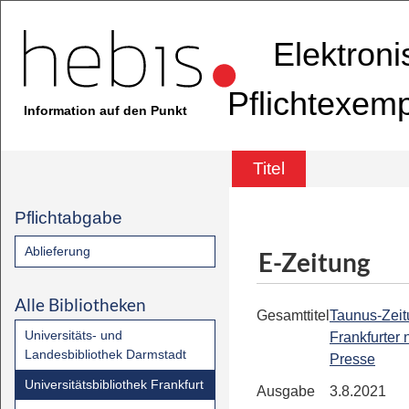
Elektron
Pflichtexem
Information auf den Punkt
Titel
Pflichtabgabe
Ablieferung
E-Zeitung
Alle Bibliotheken
Gesamttitel
Taunus-Zeit
Universitäts- und
Frankfurter
Landesbibliothek Darmstadt
Presse
Universitätsbibliothek Frankfurt
Ausgabe
3.8.2021