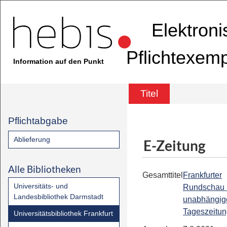
Elektron
Pflichtexem
Information auf den Punkt
Titel
Pflichtabgabe
Ablieferung
E-Zeitung
Alle Bibliotheken
Gesamttitel
Frankfurter
Universitäts- und
Rundschau 
Landesbibliothek Darmstadt
unabhängig
Tageszeitu
Universitätsbibliothek Frankfurt