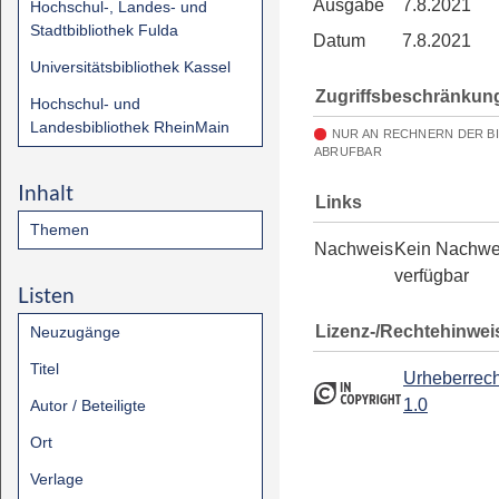
Ausgabe
7.8.2021
Hochschul-, Landes- und
Stadtbibliothek Fulda
Datum
7.8.2021
Universitätsbibliothek Kassel
Zugriffsbeschränkun
Hochschul- und
Landesbibliothek RheinMain
NUR AN RECHNERN DER B
ABRUFBAR
Inhalt
Links
Themen
Nachweis
Kein Nachwe
verfügbar
Listen
Lizenz-/Rechtehinwei
Neuzugänge
Titel
Urheberrech
1.0
Autor / Beteiligte
Ort
Verlage