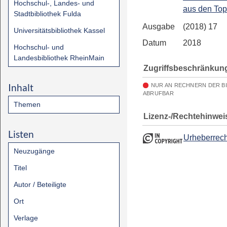
Hochschul-, Landes- und
aus den To
Stadtbibliothek Fulda
Ausgabe
(2018) 17
Universitätsbibliothek Kassel
Datum
2018
Hochschul- und
Landesbibliothek RheinMain
Zugriffsbeschränkun
Inhalt
NUR AN RECHNERN DER B
ABRUFBAR
Themen
Lizenz-/Rechtehinwei
Listen
Urheberrech
Neuzugänge
Titel
Autor / Beteiligte
Ort
Verlage