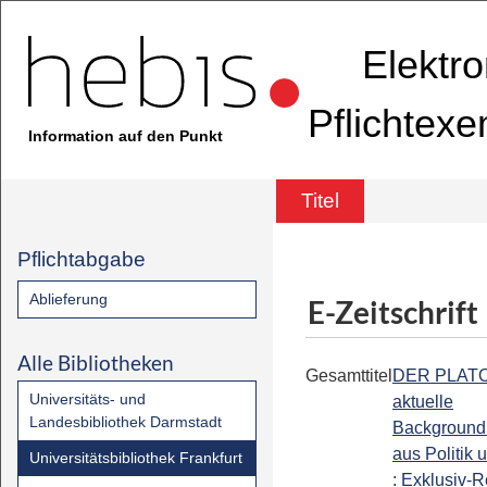
Elektr
Pflichtex
Information auf den Punkt
Titel
Pflichtabgabe
Ablieferung
E-Zeitschrift
Alle Bibliotheken
Gesamttitel
DER PLATOW
Universitäts- und
aktuelle
Landesbibliothek Darmstadt
Background
aus Politik 
Universitätsbibliothek Frankfurt
: Exklusiv-