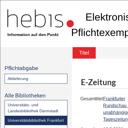
Elektron
Pflichtexem
Information auf den Punkt
Titel
Pflichtabgabe
Ablieferung
E-Zeitung
Alle Bibliotheken
Gesamttitel
Frankfurter
Universitäts- und
Rundschau 
Landesbibliothek Darmstadt
unabhängig
Tageszeitu
Universitätsbibliothek Frankfurt