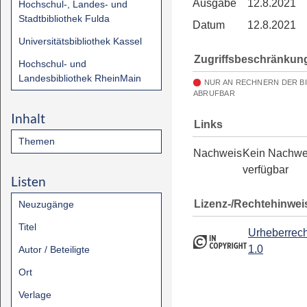
Ausgabe
12.8.2021
Hochschul-, Landes- und
Stadtbibliothek Fulda
Datum
12.8.2021
Universitätsbibliothek Kassel
Zugriffsbeschränkun
Hochschul- und
Landesbibliothek RheinMain
NUR AN RECHNERN DER B
ABRUFBAR
Inhalt
Links
Themen
Nachweis
Kein Nachwe
verfügbar
Listen
Lizenz-/Rechtehinwei
Neuzugänge
Titel
Urheberrech
1.0
Autor / Beteiligte
Ort
Verlage