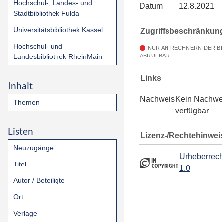
Hochschul-, Landes- und
Datum
12.8.2021
Stadtbibliothek Fulda
Universitätsbibliothek Kassel
Zugriffsbeschränkun
Hochschul- und
NUR AN RECHNERN DER B
Landesbibliothek RheinMain
ABRUFBAR
Links
Inhalt
Nachweis
Kein Nachwe
Themen
verfügbar
Listen
Lizenz-/Rechtehinwei
Neuzugänge
Urheberrech
Titel
1.0
Autor / Beteiligte
Ort
Verlage