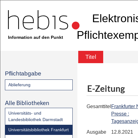
Elektron
Pflichtexem
Information auf den Punkt
Titel
Pflichtabgabe
Ablieferung
E-Zeitung
Alle Bibliotheken
Gesamttitel
Frankfurter
Universitäts- und
Presse :
Landesbibliothek Darmstadt
Tagesanzei
Universitätsbibliothek Frankfurt
Ausgabe
12.8.2021