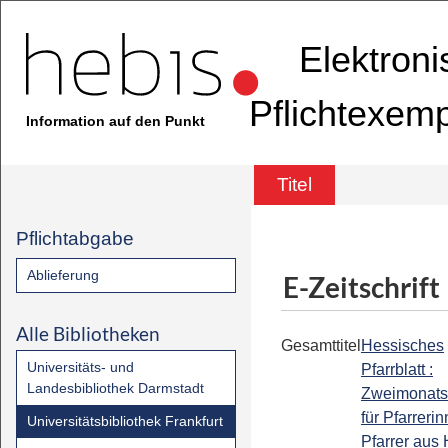
Elektron
Pflichtexem
Information auf den Punkt
Titel
Pflichtabgabe
Ablieferung
E-Zeitschrift
Alle Bibliotheken
Gesamttitel
Hessisches
Universitäts- und
Pfarrblatt :
Landesbibliothek Darmstadt
Zweimonatss
für Pfarreri
Universitätsbibliothek Frankfurt
Pfarrer aus