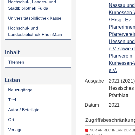
Hochschul-, Landes- und
Nassau und
Stadtbibliothek Fulda
Kurhessen-
Universitätsbibliothek Kassel
/ Hrsg.: Ev.
Pfarrerinne
Hochschul- und
Pfarrerverei
Landesbibliothek RheinMain
Hessen und
e.V. sowie d
Inhalt
Pfarrverein
Themen
Kurhessen-
e.V.
Listen
Ausgabe
2021 (2021)
Hessisches
Neuzugänge
Pfarrblatt
Titel
Datum
2021
Autor / Beteiligte
Ort
Zugriffsbeschränkun
Verlage
NUR AN RECHNERN DER B