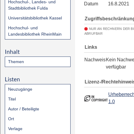
Hochschul-, Landes- und
Datum
16.8.2021
Stadtbibliothek Fulda
Universitätsbibliothek Kassel
Zugriffsbeschränkun
Hochschul- und
NUR AN RECHNERN DER B
Landesbibliothek RheinMain
ABRUFBAR
Links
Inhalt
Nachweis
Kein Nachwe
Themen
verfügbar
Listen
Lizenz-/Rechtehinwei
Neuzugänge
Urheberrech
Titel
1.0
Autor / Beteiligte
Ort
Verlage