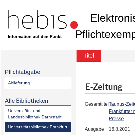
Elektron
Pflichtexem
Information auf den Punkt
Titel
Pflichtabgabe
Ablieferung
E-Zeitung
Alle Bibliotheken
Gesamttitel
Taunus-Zeit
Universitäts- und
Frankfurter
Landesbibliothek Darmstadt
Presse
Universitätsbibliothek Frankfurt
Ausgabe
16.8.2021