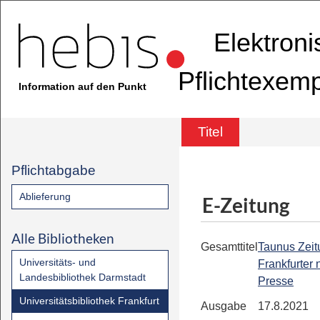
Elektron
Pflichtexem
Information auf den Punkt
Titel
Pflichtabgabe
Ablieferung
E-Zeitung
Alle Bibliotheken
Gesamttitel
Taunus Zeit
Universitäts- und
Frankfurter
Landesbibliothek Darmstadt
Presse
Universitätsbibliothek Frankfurt
Ausgabe
17.8.2021