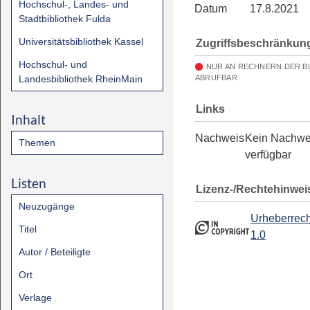
Hochschul-, Landes- und
Datum
17.8.2021
Stadtbibliothek Fulda
Universitätsbibliothek Kassel
Zugriffsbeschränkun
Hochschul- und
NUR AN RECHNERN DER B
Landesbibliothek RheinMain
ABRUFBAR
Links
Inhalt
Nachweis
Kein Nachwe
Themen
verfügbar
Listen
Lizenz-/Rechtehinwei
Neuzugänge
Urheberrech
Titel
1.0
Autor / Beteiligte
Ort
Verlage