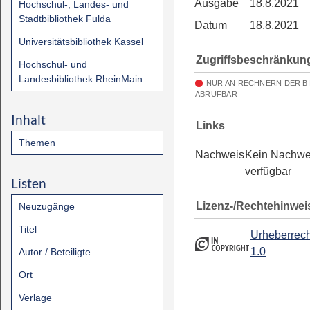
Ausgabe
18.8.2021
Hochschul-, Landes- und
Stadtbibliothek Fulda
Datum
18.8.2021
Universitätsbibliothek Kassel
Zugriffsbeschränkun
Hochschul- und
Landesbibliothek RheinMain
NUR AN RECHNERN DER B
ABRUFBAR
Inhalt
Links
Themen
Nachweis
Kein Nachwe
verfügbar
Listen
Lizenz-/Rechtehinwei
Neuzugänge
Titel
Urheberrech
1.0
Autor / Beteiligte
Ort
Verlage