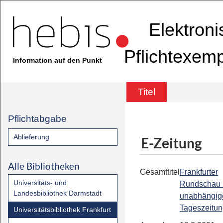
Elektron
Pflichtexem
Information auf den Punkt
Titel
Pflichtabgabe
Ablieferung
E-Zeitung
Alle Bibliotheken
Gesamttitel
Frankfurter
Universitäts- und
Rundschau 
Landesbibliothek Darmstadt
unabhängig
Tageszeitu
Universitätsbibliothek Frankfurt