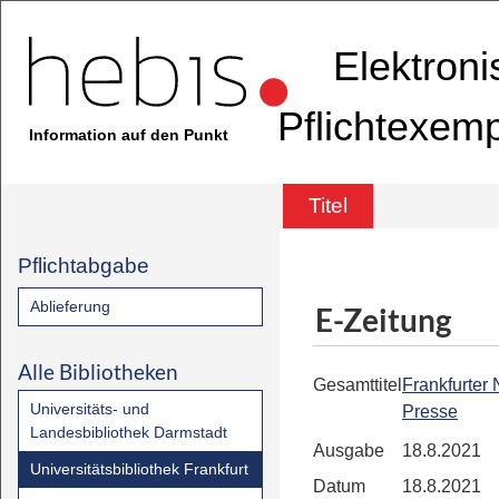
Elektron
Pflichtexem
Information auf den Punkt
Titel
Pflichtabgabe
Ablieferung
E-Zeitung
Alle Bibliotheken
Gesamttitel
Frankfurter
Universitäts- und
Presse
Landesbibliothek Darmstadt
Ausgabe
18.8.2021
Universitätsbibliothek Frankfurt
Datum
18.8.2021