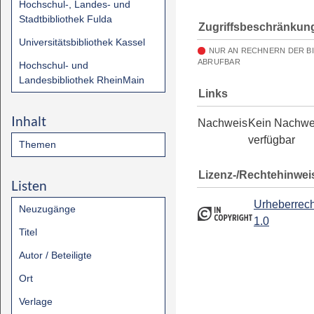
Hochschul-, Landes- und
Stadtbibliothek Fulda
Zugriffsbeschränkun
Universitätsbibliothek Kassel
NUR AN RECHNERN DER B
ABRUFBAR
Hochschul- und
Landesbibliothek RheinMain
Links
Inhalt
Nachweis
Kein Nachwe
verfügbar
Themen
Lizenz-/Rechtehinwei
Listen
Urheberrech
Neuzugänge
1.0
Titel
Autor / Beteiligte
Ort
Verlage