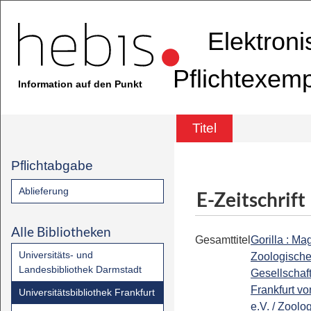
Elektron
Pflichtexem
Information auf den Punkt
Titel
Pflichtabgabe
Ablieferung
E-Zeitschrift
Alle Bibliotheken
Gesamttitel
Gorilla : Ma
Universitäts- und
Zoologisch
Landesbibliothek Darmstadt
Gesellschaf
Frankfurt v
Universitätsbibliothek Frankfurt
e.V. / Zoolo