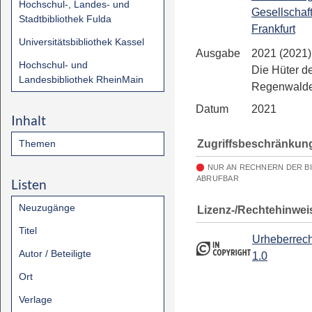
Hochschul-, Landes- und
Gesellschaf
Stadtbibliothek Fulda
Frankfurt
Universitätsbibliothek Kassel
Ausgabe
2021 (2021)
Hochschul- und
Die Hüter d
Landesbibliothek RheinMain
Regenwald
Datum
2021
Inhalt
Zugriffsbeschränkun
Themen
NUR AN RECHNERN DER B
ABRUFBAR
Listen
Neuzugänge
Lizenz-/Rechtehinwei
Titel
Urheberrech
Autor / Beteiligte
1.0
Ort
Verlage