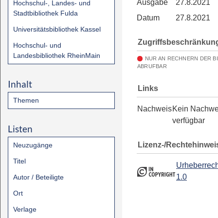
Ausgabe
27.8.2021
Hochschul-, Landes- und
Stadtbibliothek Fulda
Datum
27.8.2021
Universitätsbibliothek Kassel
Zugriffsbeschränkun
Hochschul- und
Landesbibliothek RheinMain
NUR AN RECHNERN DER B
ABRUFBAR
Inhalt
Links
Themen
Nachweis
Kein Nachwe
verfügbar
Listen
Lizenz-/Rechtehinwei
Neuzugänge
Titel
Urheberrech
1.0
Autor / Beteiligte
Ort
Verlage