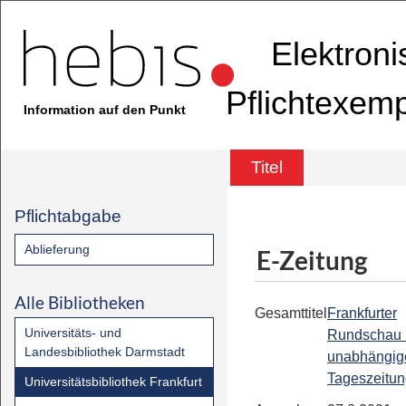
Elektron
Pflichtexem
Information auf den Punkt
Titel
Pflichtabgabe
Ablieferung
E-Zeitung
Alle Bibliotheken
Gesamttitel
Frankfurter
Universitäts- und
Rundschau 
Landesbibliothek Darmstadt
unabhängig
Tageszeitu
Universitätsbibliothek Frankfurt