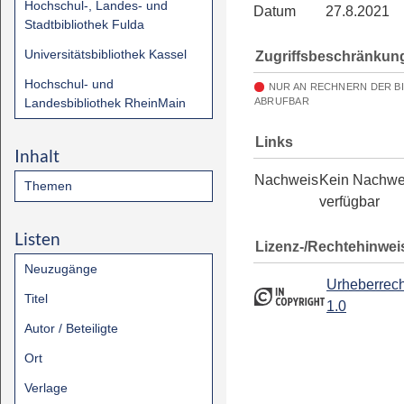
Hochschul-, Landes- und
Datum
27.8.2021
Stadtbibliothek Fulda
Universitätsbibliothek Kassel
Zugriffsbeschränkun
Hochschul- und
NUR AN RECHNERN DER B
Landesbibliothek RheinMain
ABRUFBAR
Links
Inhalt
Nachweis
Kein Nachwe
Themen
verfügbar
Listen
Lizenz-/Rechtehinwei
Neuzugänge
Urheberrech
Titel
1.0
Autor / Beteiligte
Ort
Verlage