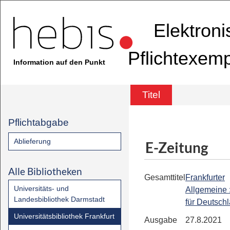
Elektron
Pflichtexem
Information auf den Punkt
Titel
Pflichtabgabe
Ablieferung
E-Zeitung
Alle Bibliotheken
Gesamttitel
Frankfurter
Universitäts- und
Allgemeine 
Landesbibliothek Darmstadt
für Deutsch
Universitätsbibliothek Frankfurt
Ausgabe
27.8.2021