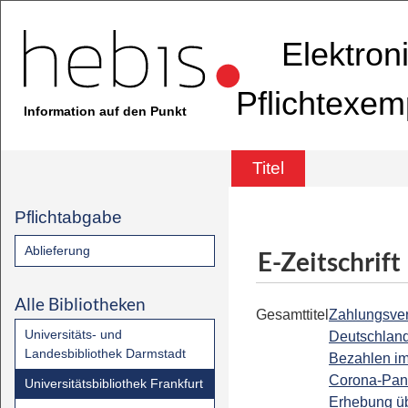
Elektron
Pflichtexem
Information auf den Punkt
Titel
Pflichtabgabe
Ablieferung
E-Zeitschrift
Alle Bibliotheken
Gesamttitel
Zahlungsver
Universitäts- und
Deutschland 
Landesbibliothek Darmstadt
Bezahlen im
Corona-Pan
Universitätsbibliothek Frankfurt
Erhebung üb