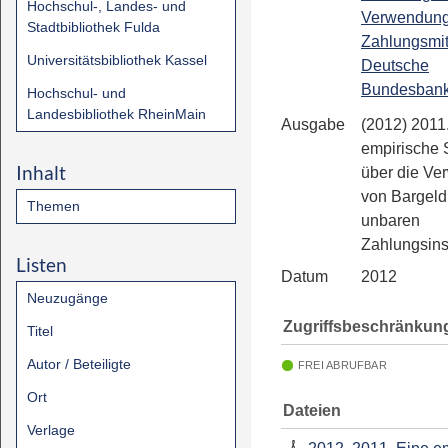
Hochschul-, Landes- und
Verwendung
Stadtbibliothek Fulda
Zahlungsmitt
Universitätsbibliothek Kassel
Deutsche
Bundesban
Hochschul- und
Landesbibliothek RheinMain
Ausgabe
(2012) 2011
empirische 
Inhalt
über die V
von Bargeld
Themen
unbaren
Zahlungsin
Listen
Datum
2012
Neuzugänge
Zugriffsbeschränkun
Titel
Autor / Beteiligte
FREI ABRUFBAR
Ort
Dateien
Verlage