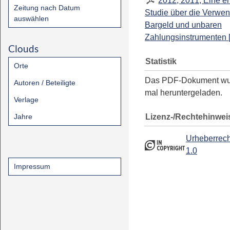
2012, 2011, Eine e
Zeitung nach Datum
Studie über die Verwe
auswählen
Bargeld und unbaren
Zahlungsinstrumenten
Clouds
Statistik
Orte
Das PDF-Dokument w
Autoren / Beteiligte
mal heruntergeladen.
Verlage
Lizenz-/Rechtehinwei
Jahre
Urheberrech
1.0
Impressum