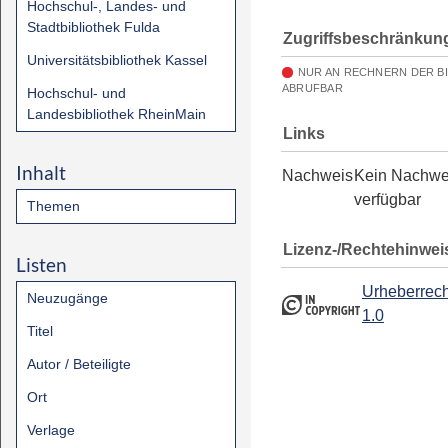
Hochschul-, Landes- und
Stadtbibliothek Fulda
Zugriffsbeschränkun
Universitätsbibliothek Kassel
NUR AN RECHNERN DER B
ABRUFBAR
Hochschul- und
Landesbibliothek RheinMain
Links
Inhalt
Nachweis
Kein Nachwe
verfügbar
Themen
Lizenz-/Rechtehinwei
Listen
Urheberrech
Neuzugänge
1.0
Titel
Autor / Beteiligte
Ort
Verlage