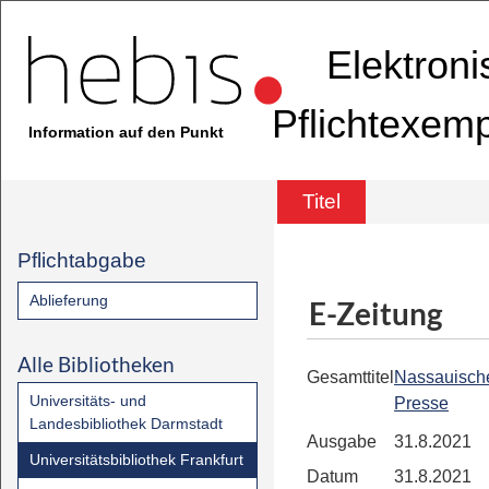
Elektron
Pflichtexem
Information auf den Punkt
Titel
Pflichtabgabe
Ablieferung
E-Zeitung
Alle Bibliotheken
Gesamttitel
Nassauisch
Universitäts- und
Presse
Landesbibliothek Darmstadt
Ausgabe
31.8.2021
Universitätsbibliothek Frankfurt
Datum
31.8.2021