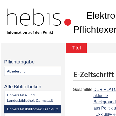
Elektr
Pflichtex
Information auf den Punkt
Titel
Pflichtabgabe
Ablieferung
E-Zeitschrift
Alle Bibliotheken
Gesamttitel
DER PLATOW
Universitäts- und
aktuelle
Landesbibliothek Darmstadt
Background
aus Politik 
Universitätsbibliothek Frankfurt
: Exklusiv-