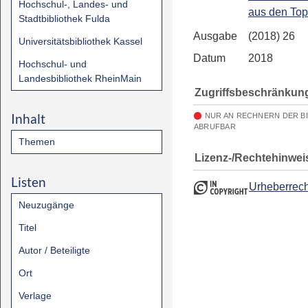
Hochschul-, Landes- und
aus den To
Stadtbibliothek Fulda
Ausgabe
(2018) 26
Universitätsbibliothek Kassel
Datum
2018
Hochschul- und
Landesbibliothek RheinMain
Zugriffsbeschränkun
Inhalt
NUR AN RECHNERN DER B
ABRUFBAR
Themen
Lizenz-/Rechtehinwei
Listen
Urheberrech
Neuzugänge
Titel
Autor / Beteiligte
Ort
Verlage