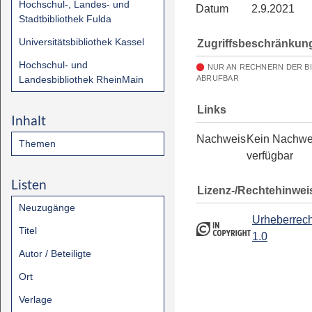
Hochschul-, Landes- und
Datum
2.9.2021
Stadtbibliothek Fulda
Universitätsbibliothek Kassel
Zugriffsbeschränkun
Hochschul- und
NUR AN RECHNERN DER B
Landesbibliothek RheinMain
ABRUFBAR
Links
Inhalt
Nachweis
Kein Nachwe
Themen
verfügbar
Listen
Lizenz-/Rechtehinwei
Neuzugänge
Urheberrech
Titel
1.0
Autor / Beteiligte
Ort
Verlage