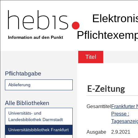
Elektron
Pflichtexem
Information auf den Punkt
Titel
Pflichtabgabe
Ablieferung
E-Zeitung
Alle Bibliotheken
Gesamttitel
Frankfurter
Universitäts- und
Presse :
Landesbibliothek Darmstadt
Tagesanzei
Universitätsbibliothek Frankfurt
Ausgabe
2.9.2021