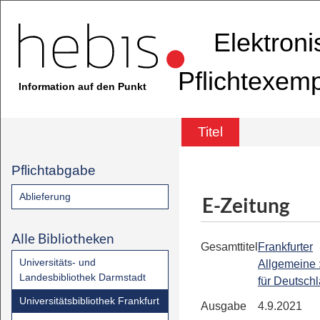
Elektron
Pflichtexem
Information auf den Punkt
Titel
Pflichtabgabe
Ablieferung
E-Zeitung
Alle Bibliotheken
Gesamttitel
Frankfurter
Universitäts- und
Allgemeine 
Landesbibliothek Darmstadt
für Deutsch
Universitätsbibliothek Frankfurt
Ausgabe
4.9.2021