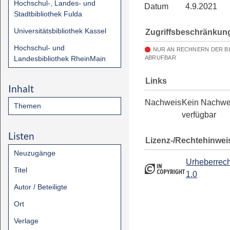
Hochschul-, Landes- und
Datum
4.9.2021
Stadtbibliothek Fulda
Universitätsbibliothek Kassel
Zugriffsbeschränkun
Hochschul- und
NUR AN RECHNERN DER B
Landesbibliothek RheinMain
ABRUFBAR
Links
Inhalt
Nachweis
Kein Nachwe
Themen
verfügbar
Listen
Lizenz-/Rechtehinwei
Neuzugänge
Urheberrech
Titel
1.0
Autor / Beteiligte
Ort
Verlage