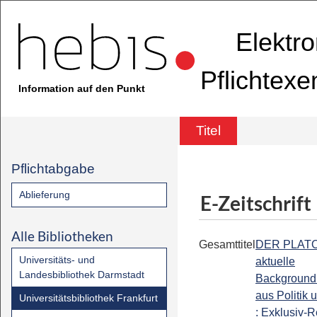
Elektr
Pflichtex
Information auf den Punkt
Titel
Pflichtabgabe
Ablieferung
E-Zeitschrift
Alle Bibliotheken
Gesamttitel
DER PLATOW
Universitäts- und
aktuelle
Landesbibliothek Darmstadt
Background
aus Politik 
Universitätsbibliothek Frankfurt
: Exklusiv-