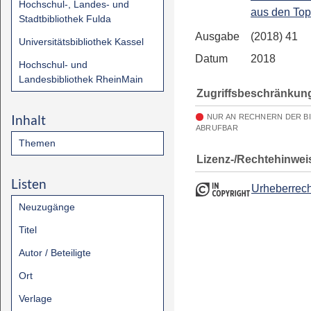
Hochschul-, Landes- und
aus den To
Stadtbibliothek Fulda
Ausgabe
(2018) 41
Universitätsbibliothek Kassel
Datum
2018
Hochschul- und
Landesbibliothek RheinMain
Zugriffsbeschränkun
Inhalt
NUR AN RECHNERN DER B
ABRUFBAR
Themen
Lizenz-/Rechtehinwei
Listen
Urheberrech
Neuzugänge
Titel
Autor / Beteiligte
Ort
Verlage