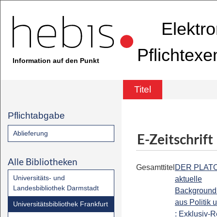
Elektr
Pflichtex
Information auf den Punkt
Titel
Pflichtabgabe
Ablieferung
E-Zeitschrift
Alle Bibliotheken
Gesamttitel
DER PLATOW
Universitäts- und
aktuelle
Landesbibliothek Darmstadt
Background
aus Politik 
Universitätsbibliothek Frankfurt
: Exklusiv-