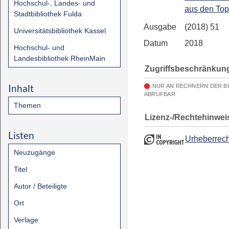
Hochschul-, Landes- und
aus den To
Stadtbibliothek Fulda
Ausgabe
(2018) 51
Universitätsbibliothek Kassel
Datum
2018
Hochschul- und
Landesbibliothek RheinMain
Zugriffsbeschränkun
Inhalt
NUR AN RECHNERN DER B
ABRUFBAR
Themen
Lizenz-/Rechtehinwei
Listen
Urheberrech
Neuzugänge
Titel
Autor / Beteiligte
Ort
Verlage