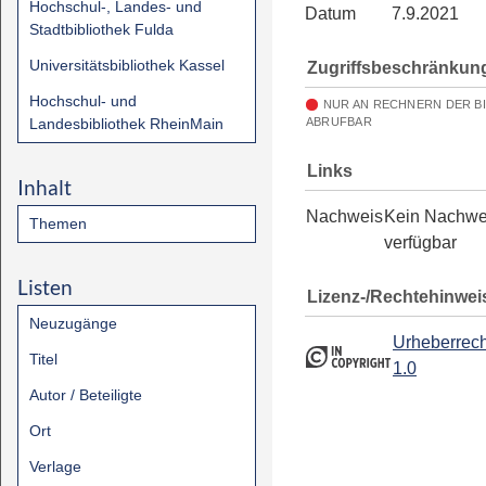
Hochschul-, Landes- und
Datum
7.9.2021
Stadtbibliothek Fulda
Universitätsbibliothek Kassel
Zugriffsbeschränkun
Hochschul- und
NUR AN RECHNERN DER B
Landesbibliothek RheinMain
ABRUFBAR
Links
Inhalt
Nachweis
Kein Nachwe
Themen
verfügbar
Listen
Lizenz-/Rechtehinwei
Neuzugänge
Urheberrech
Titel
1.0
Autor / Beteiligte
Ort
Verlage