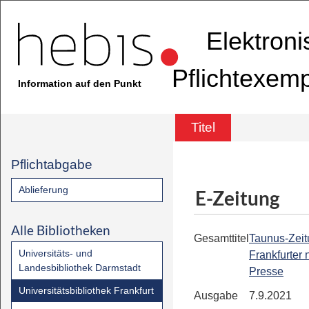
Elektron
Pflichtexem
Information auf den Punkt
Titel
Pflichtabgabe
Ablieferung
E-Zeitung
Alle Bibliotheken
Gesamttitel
Taunus-Zeit
Universitäts- und
Frankfurter
Landesbibliothek Darmstadt
Presse
Universitätsbibliothek Frankfurt
Ausgabe
7.9.2021