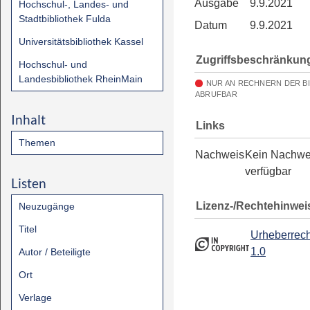
Ausgabe
9.9.2021
Hochschul-, Landes- und
Stadtbibliothek Fulda
Datum
9.9.2021
Universitätsbibliothek Kassel
Zugriffsbeschränkun
Hochschul- und
Landesbibliothek RheinMain
NUR AN RECHNERN DER B
ABRUFBAR
Inhalt
Links
Themen
Nachweis
Kein Nachwe
verfügbar
Listen
Lizenz-/Rechtehinwei
Neuzugänge
Titel
Urheberrech
1.0
Autor / Beteiligte
Ort
Verlage