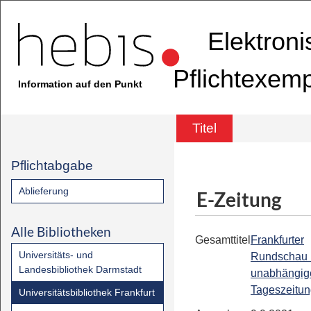
Elektron
Pflichtexem
Information auf den Punkt
Titel
Pflichtabgabe
Ablieferung
E-Zeitung
Alle Bibliotheken
Gesamttitel
Frankfurter
Universitäts- und
Rundschau 
Landesbibliothek Darmstadt
unabhängig
Tageszeitu
Universitätsbibliothek Frankfurt