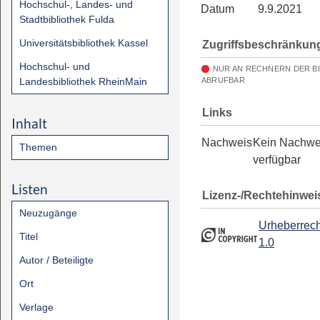
Hochschul-, Landes- und
Datum
9.9.2021
Stadtbibliothek Fulda
Universitätsbibliothek Kassel
Zugriffsbeschränkun
Hochschul- und
NUR AN RECHNERN DER B
Landesbibliothek RheinMain
ABRUFBAR
Links
Inhalt
Nachweis
Kein Nachwe
Themen
verfügbar
Listen
Lizenz-/Rechtehinwei
Neuzugänge
Urheberrech
Titel
1.0
Autor / Beteiligte
Ort
Verlage