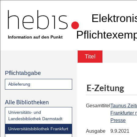
Elektron
Pflichtexem
Information auf den Punkt
Titel
Pflichtabgabe
Ablieferung
E-Zeitung
Alle Bibliotheken
Gesamttitel
Taunus Zeit
Universitäts- und
Frankfurter
Landesbibliothek Darmstadt
Presse
Universitätsbibliothek Frankfurt
Ausgabe
9.9.2021