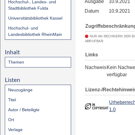
Ausgabe
10.9.2021
Hochschul-, Landes- und
Stadtbibliothek Fulda
Datum
10.9.2021
Universitätsbibliothek Kassel
Zugriffsbeschränkun
Hochschul- und
Landesbibliothek RheinMain
NUR AN RECHNERN DER B
ABRUFBAR
Inhalt
Links
Themen
Nachweis
Kein Nachwe
verfügbar
Listen
Lizenz-/Rechtehinwei
Neuzugänge
Titel
Urheberrech
1.0
Autor / Beteiligte
Ort
Verlage