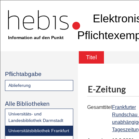
Elektron
Pflichtexem
Information auf den Punkt
Titel
Pflichtabgabe
Ablieferung
E-Zeitung
Alle Bibliotheken
Gesamttitel
Frankfurter
Universitäts- und
Rundschau 
Landesbibliothek Darmstadt
unabhängig
Tageszeitu
Universitätsbibliothek Frankfurt