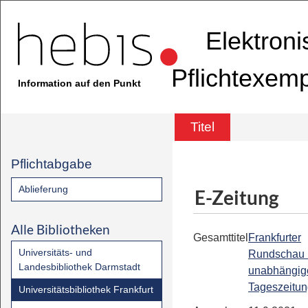
Elektron
Pflichtexem
Information auf den Punkt
Titel
Pflichtabgabe
Ablieferung
E-Zeitung
Alle Bibliotheken
Gesamttitel
Frankfurter
Universitäts- und
Rundschau 
Landesbibliothek Darmstadt
unabhängig
Tageszeitu
Universitätsbibliothek Frankfurt