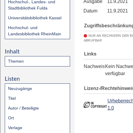
Ausgabe
11.9.2021
Hochschul-, Landes- und
Stadtbibliothek Fulda
Datum
11.9.2021
Universitätsbibliothek Kassel
Zugriffsbeschränkun
Hochschul- und
Landesbibliothek RheinMain
NUR AN RECHNERN DER B
ABRUFBAR
Inhalt
Links
Themen
Nachweis
Kein Nachwe
verfügbar
Listen
Lizenz-/Rechtehinwei
Neuzugänge
Titel
Urheberrech
1.0
Autor / Beteiligte
Ort
Verlage