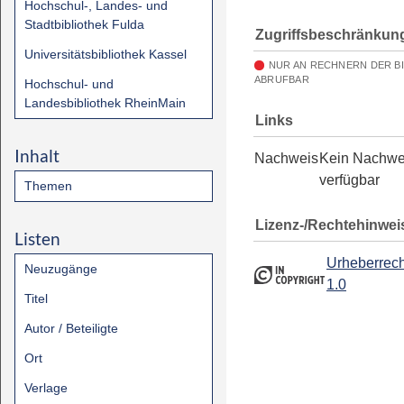
Hochschul-, Landes- und
Stadtbibliothek Fulda
Zugriffsbeschränkun
Universitätsbibliothek Kassel
NUR AN RECHNERN DER B
ABRUFBAR
Hochschul- und
Landesbibliothek RheinMain
Links
Inhalt
Nachweis
Kein Nachwe
verfügbar
Themen
Lizenz-/Rechtehinwei
Listen
Urheberrech
Neuzugänge
1.0
Titel
Autor / Beteiligte
Ort
Verlage