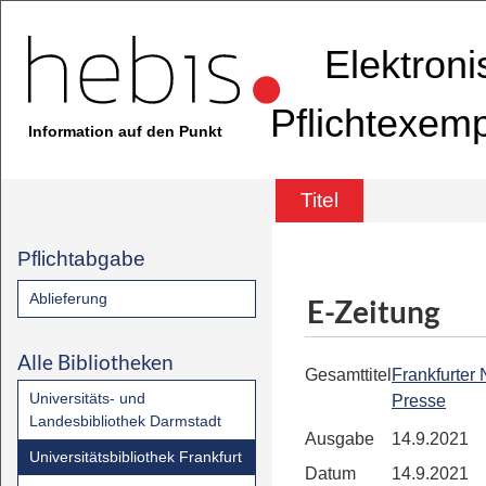
Elektron
Pflichtexem
Information auf den Punkt
Titel
Pflichtabgabe
Ablieferung
E-Zeitung
Alle Bibliotheken
Gesamttitel
Frankfurter
Universitäts- und
Presse
Landesbibliothek Darmstadt
Ausgabe
14.9.2021
Universitätsbibliothek Frankfurt
Datum
14.9.2021