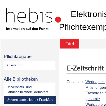
Elektron
Pflichtexem
Information auf den Punkt
Titel
Pflichtabgabe
Ablieferung
E-Zeitschrift
Alle Bibliotheken
Gesamttitel
Wertpapier-
Universitäts- und
Mitteilungen
Landesbibliothek Darmstadt
Fachorgan f
gesamte
Universitätsbibliothek Frankfurt
Wertpapier