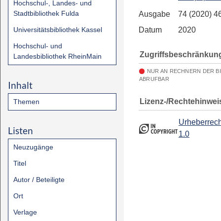
Hochschul-, Landes- und
Stadtbibliothek Fulda
Ausgabe
74 (2020) 4
Universitätsbibliothek Kassel
Datum
2020
Hochschul- und
Zugriffsbeschränkun
Landesbibliothek RheinMain
NUR AN RECHNERN DER B
ABRUFBAR
Inhalt
Lizenz-/Rechtehinwei
Themen
Urheberrech
Listen
1.0
Neuzugänge
Titel
Autor / Beteiligte
Ort
Verlage